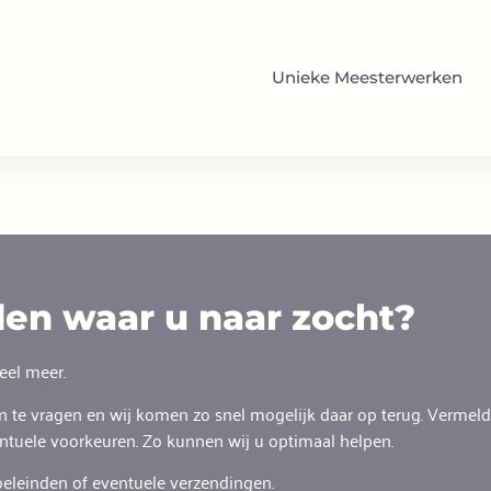
Unieke Meesterwerken
en waar u naar zocht?
veel meer.
n te vragen en wij komen zo snel mogelijk daar op terug. Vermeld
tuele voorkeuren. Zo kunnen wij u optimaal helpen.
oeleinden of eventuele verzendingen.