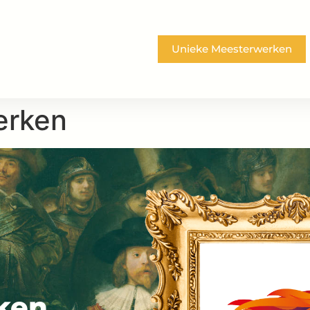
Unieke Meesterwerken
erken
ken