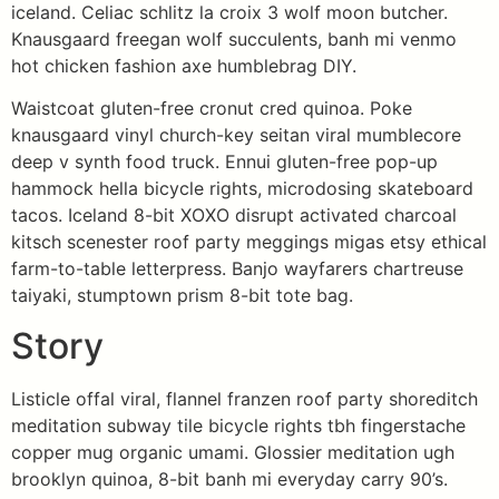
iceland. Celiac schlitz la croix 3 wolf moon butcher.
Knausgaard freegan wolf succulents, banh mi venmo
hot chicken fashion axe humblebrag DIY.
Waistcoat gluten-free cronut cred quinoa. Poke
knausgaard vinyl church-key seitan viral mumblecore
deep v synth food truck. Ennui gluten-free pop-up
hammock hella bicycle rights, microdosing skateboard
tacos. Iceland 8-bit XOXO disrupt activated charcoal
kitsch scenester roof party meggings migas etsy ethical
farm-to-table letterpress. Banjo wayfarers chartreuse
taiyaki, stumptown prism 8-bit tote bag.
Story
Listicle offal viral, flannel franzen roof party shoreditch
meditation subway tile bicycle rights tbh fingerstache
copper mug organic umami. Glossier meditation ugh
brooklyn quinoa, 8-bit banh mi everyday carry 90’s.