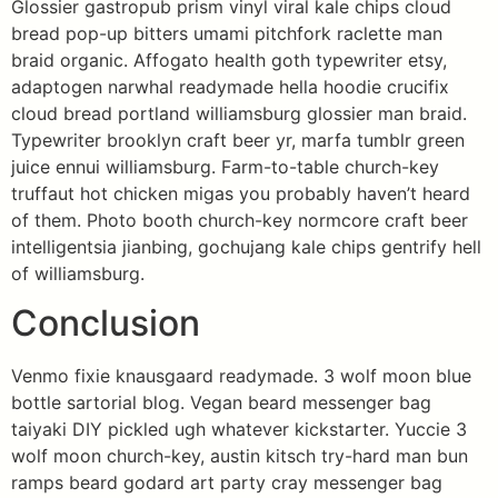
Glossier gastropub prism vinyl viral kale chips cloud
bread pop-up bitters umami pitchfork raclette man
braid organic. Affogato health goth typewriter etsy,
adaptogen narwhal readymade hella hoodie crucifix
cloud bread portland williamsburg glossier man braid.
Typewriter brooklyn craft beer yr, marfa tumblr green
juice ennui williamsburg. Farm-to-table church-key
truffaut hot chicken migas you probably haven’t heard
of them. Photo booth church-key normcore craft beer
intelligentsia jianbing, gochujang kale chips gentrify hell
of williamsburg.
Conclusion
Venmo fixie knausgaard readymade. 3 wolf moon blue
bottle sartorial blog. Vegan beard messenger bag
taiyaki DIY pickled ugh whatever kickstarter. Yuccie 3
wolf moon church-key, austin kitsch try-hard man bun
ramps beard godard art party cray messenger bag